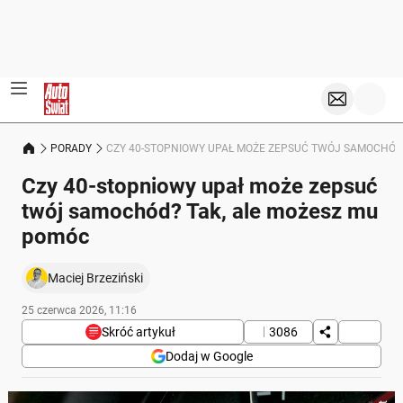
PORADY
CZY 40-STOPNIOWY UPAŁ MOŻE ZEPSUĆ TWÓJ SAMOCHÓD
Czy 40-stopniowy upał może zepsuć
twój samochód? Tak, ale możesz mu
pomóc
Maciej Brzeziński
25 czerwca 2026, 11:16
Skróć artykuł
3086
Dodaj w Google
Poniżej streszczenie artykułu: