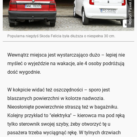
Rosłoń Paweł / Auto Świat
Popularna niegdyś Skoda Felicia była dłuższa o niespełna 30 cm.
Wewnątrz miejsca jest wystarczająco dużo – lepiej nie
myśleć o wyjeździe na wakacje, ale 4 osoby podróżują
dość wygodnie.
W kokpicie widać też oszczędności – sporo jest
blaszanych powierzchni w kolorze nadwozia.
Nieosłonięte powierzchnie straszą też w bagażniku.
Kolejny przykład to "elektryka" – kierowca ma pod ręką
tylko sterownik swojej szyby, żeby otworzyć tę u
pasażera trzeba wyciągnąć rękę. W tylnych drzwiach