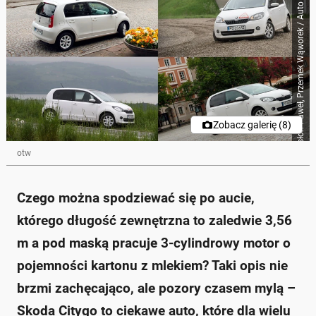
Rosłoń Paweł, Przemek Wąworek / Auto Świat
Zobacz galerię (8)
otw
Czego można spodziewać się po aucie,
którego długość zewnętrzna to zaledwie 3,56
m a pod maską pracuje 3-cylindrowy motor o
pojemności kartonu z mlekiem? Taki opis nie
brzmi zachęcająco, ale pozory czasem mylą –
Skoda Citygo to ciekawe auto, które dla wielu