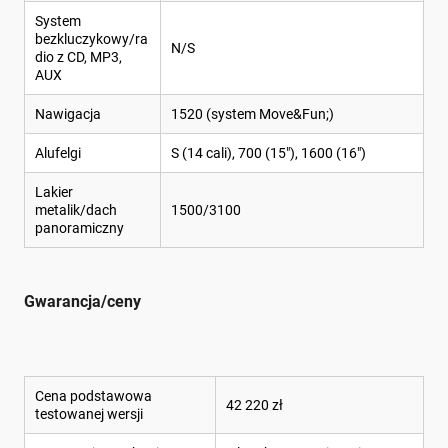
System
bezkluczykowy/ra
N/S
dio z CD, MP3,
AUX
Nawigacja
1520 (system Move&Fun;)
Alufelgi
S (14 cali), 700 (15"), 1600 (16")
Lakier
metalik/dach
1500/3100
panoramiczny
Gwarancja/ceny
Cena podstawowa
42 220 zł
testowanej wersji