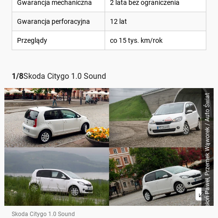
Gwarancja mechaniczna
2 lata bez ograniczenia
Gwarancja perforacyjna
12 lat
Przeglądy
co 15 tys. km/rok
1
/
8
Skoda Citygo 1.0 Sound
Rosłoń Paweł, Przemek Wąworek / Auto Świat
Skoda Citygo 1.0 Sound