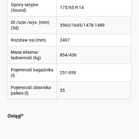
Opony seryjne
175/65 R 14
(Sound)
Dł./szer./wys. (mm)
3563/1645/1478-1489
(5d)
Rozstaw osi (mm)
2407
Masa własna/
854/436
ładowność (kg)
Pojemność bagażnika
251-959
(l)
Pojemność zbiornika
35
paliwa (l)
Osiągi*