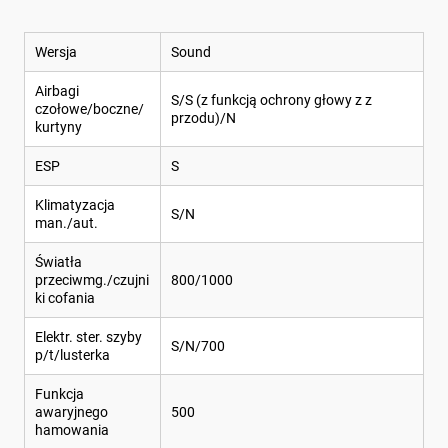
Wersja
Sound
Airbagi
S/S (z funkcją ochrony głowy z z
czołowe/boczne/
przodu)/N
kurtyny
ESP
S
Klimatyzacja
S/N
man./aut.
Światła
przeciwmg./czujni
800/1000
ki cofania
Elektr. ster. szyby
S/N/700
p/t/lusterka
Funkcja
awaryjnego
500
hamowania