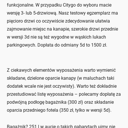
funkcjonalne. W przypadku Citygo do wyboru macie
wersję 3- lub 5-drzwiową. Nasz testowy egzemplarz ma
pięcioro drzwi co oczywiście zdecydowanie ułatwia
zajmowanie miejsc na kanapie, szerokie drzwi przednie
w wersji 3d nie są też wygodne w wąskich lukach
parkingowych. Dopłata do odmiany 5d to 1500 zł.
Z ciekawych elementów wyposażenia warto wymienić
składane, dzielone oparcie kanapy (w maluchach taki
dodatek wcale nie jest oczywisty). Warto też dokładnie
przestudiować listę wyposażenia – polecamy dopłatę za
podwójną podłogę bagażnika (300 zł) oraz składanie
oparcia przedniego fotela (350 zł, tylko w wersji 5d).
Bagażnik? 251 l w aucie o takich gabarytach ujmy nie