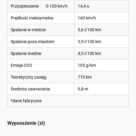
Przyspieszenie 0-100 km/h
14,4 s
Prędkość maksymalna
160 km/h
Spalanie w mieście
5,6 l/100 km
Spalanie poza miastem
3,9 l/100 km
Spalanie średnie
4,5 l/100 km
Emisja CO2
105 g/km
Teoretyczny zasięg
770 km
Średnica zawracania
9,8 m
*dane fabryczne
Wyposażenie (zł)