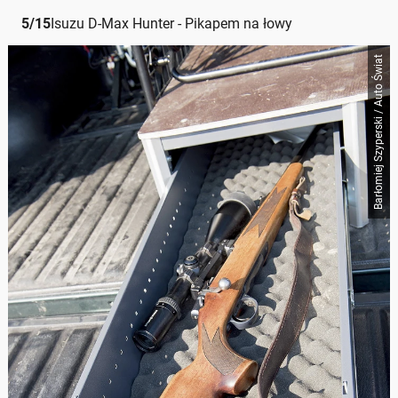
5
/
15
Isuzu D-Max Hunter - Pikapem na łowy
Barłomiej Szyperski / Auto Świat