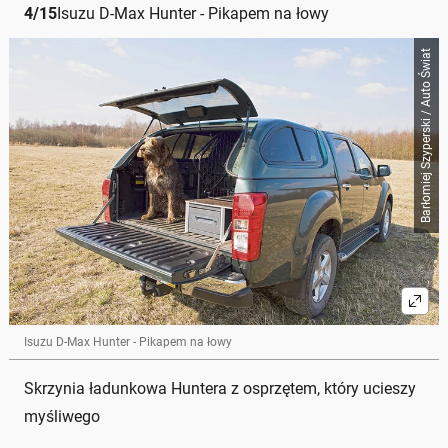
4
/
15
Isuzu D-Max Hunter - Pikapem na łowy
Barłomiej Szyperski / Auto Świat
Isuzu D-Max Hunter - Pikapem na łowy
Skrzynia ładunkowa Huntera z osprzętem, który ucieszy
myśliwego