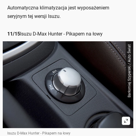
Automatyczna klimatyzacja jest wyposażeniem
seryjnym tej wersji Isuzu.
11
/
15
Isuzu D-Max Hunter - Pikapem na łowy
Barłomiej Szyperski / Auto Świat
Isuzu D-Max Hunter - Pikapem na łowy