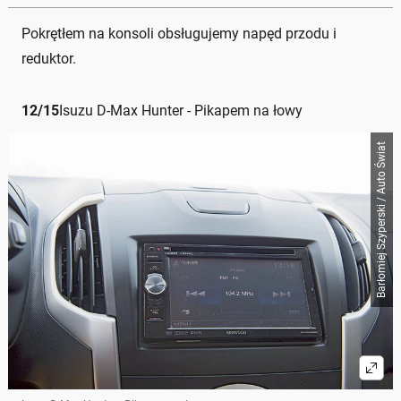
Pokrętłem na konsoli obsługujemy napęd przodu i
reduktor.
12
/
15
Isuzu D-Max Hunter - Pikapem na łowy
Barłomiej Szyperski / Auto Świat