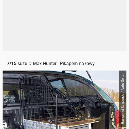
7
/
15
Isuzu D-Max Hunter - Pikapem na łowy
Barłomiej Szyperski / Auto Świat