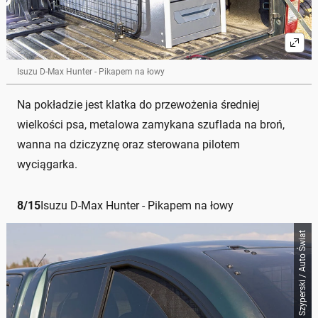
Isuzu D-Max Hunter - Pikapem na łowy
Na pokładzie jest klatka do przewożenia średniej
wielkości psa, metalowa zamykana szuflada na broń,
wanna na dziczyznę oraz sterowana pilotem
wyciągarka.
8
/
15
Isuzu D-Max Hunter - Pikapem na łowy
Barłomiej Szyperski / Auto Świat