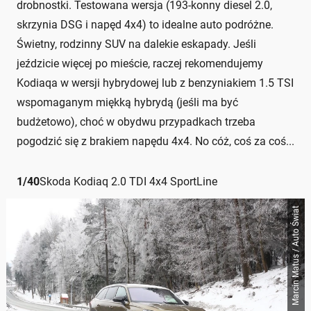
drobnostki. Testowana wersja (193-konny diesel 2.0,
skrzynia DSG i napęd 4x4) to idealne auto podróżne.
Świetny, rodzinny SUV na dalekie eskapady. Jeśli
jeździcie więcej po mieście, raczej rekomendujemy
Kodiaqa w wersji hybrydowej lub z benzyniakiem 1.5 TSI
wspomaganym miękką hybrydą (jeśli ma być
budżetowo), choć w obydwu przypadkach trzeba
pogodzić się z brakiem napędu 4x4. No cóż, coś za coś...
1
/
40
Skoda Kodiaq 2.0 TDI 4x4 SportLine
Marcin Matus / Auto Świat