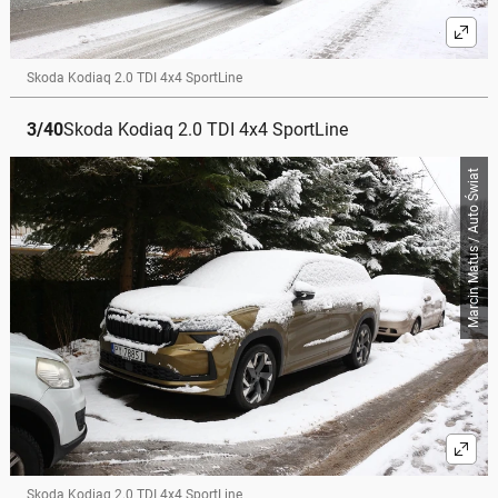
Skoda Kodiaq 2.0 TDI 4x4 SportLine
3
/
40
Skoda Kodiaq 2.0 TDI 4x4 SportLine
Marcin Matus / Auto Świat
Skoda Kodiaq 2.0 TDI 4x4 SportLine