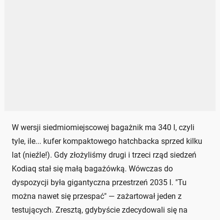
W wersji siedmiomiejscowej bagażnik ma 340 l, czyli
tyle, ile... kufer kompaktowego hatchbacka sprzed kilku
lat (nieźle!). Gdy złożyliśmy drugi i trzeci rząd siedzeń
Kodiaq stał się małą bagażówką. Wówczas do
dyspozycji była gigantyczna przestrzeń 2035 l. "Tu
można nawet się przespać" — zażartował jeden z
testujących. Zresztą, gdybyście zdecydowali się na