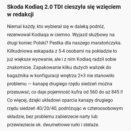
Skoda Kodiaq 2.0 TDI cieszyła się wzięciem
w redakcji
Niemal każdy, kto wybierał się w daleką podróż,
rezerwował Kodiaqa w ciemno. Wyjazd służbowy na
drugi koniec Polski? Pestka dla naszego maratończyka.
Kilkudniowa eskapada z 5-4 osobami na pokładzie to
już większe wyzwanie, ale i z nim Kodiaq radził sobie
znakomicie. Zapakowanie kilku dużych walizek do
bagażnika w konfiguracji wnętrza 2+3 nie stanowiło
problemu — kanapę drugiego rzędu siedzeń można
przesuwać, co daje pojemność kufra od 560 do aż 845 l!
Co więcej, dzięki układowi oparcia kanapy drugiego
rzędu siedzeń 40/20/40, podróżując w czteroosobowym
składzie, bez problemu zabierzecie narty lub
przewieziecie ok. dwumetrowe rurki i stelaże.