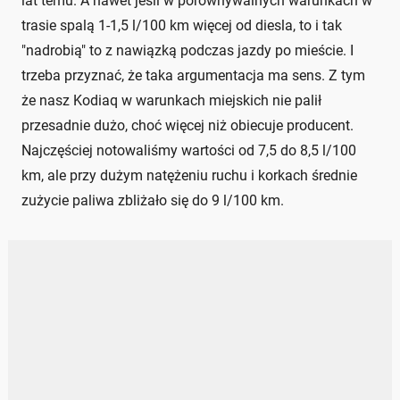
lat temu. A nawet jeśli w porównywalnych warunkach w
trasie spalą 1-1,5 l/100 km więcej od diesla, to i tak
"nadrobią" to z nawiązką podczas jazdy po mieście. I
trzeba przyznać, że taka argumentacja ma sens. Z tym
że nasz Kodiaq w warunkach miejskich nie palił
przesadnie dużo, choć więcej niż obiecuje producent.
Najczęściej notowaliśmy wartości od 7,5 do 8,5 l/100
km, ale przy dużym natężeniu ruchu i korkach średnie
zużycie paliwa zbliżało się do 9 l/100 km.