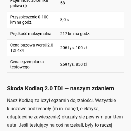
Pojemność zbiornika
58
paliwa (l)
Przyspieszenie 0-100
8,0 s
km na godz.
Prędkość maksymalna
217 km na godz.
Cena bazowa wersji 2.0
206 tys. 100 zł
TDI 4x4
Cena egzemplarza
269 tys. 850 zł
testowego
Skoda Kodiaq 2.0 TDI — naszym zdaniem
Nasz Kodiaq zaliczył egzamin dojrzałości. Wszystkie
kluczowe podzespoły (m.in. napęd, elektryka,
adaptacyjne zawieszenie) okazały się pewnym punktem
auta. Jeśli testujący na coś narzekali, były to raczej