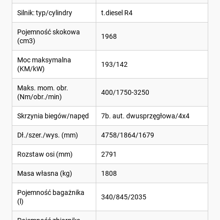
Silnik: typ/cylindry
t.diesel R4
Pojemność skokowa
1968
(cm3)
Moc maksymalna
193/142
(KM/kW)
Maks. mom. obr.
400/1750-3250
(Nm/obr./min)
Skrzynia biegów/napęd
7b. aut. dwusprzęgłowa/4x4
Dł./szer./wys. (mm)
4758/1864/1679
Rozstaw osi (mm)
2791
Masa własna (kg)
1808
Pojemność bagażnika
340/845/2035
(l)