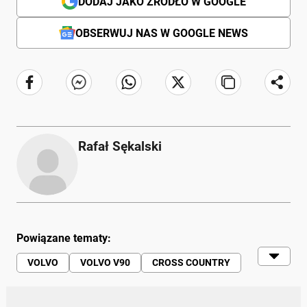
DODAJ JAKO ŹRÓDŁO W GOOGLE
OBSERWUJ NAS W GOOGLE NEWS
Rafał Sękalski
Powiązane tematy:
VOLVO
VOLVO V90
CROSS COUNTRY
KOMBI
AUTO ŚWIAT 7-8 2022