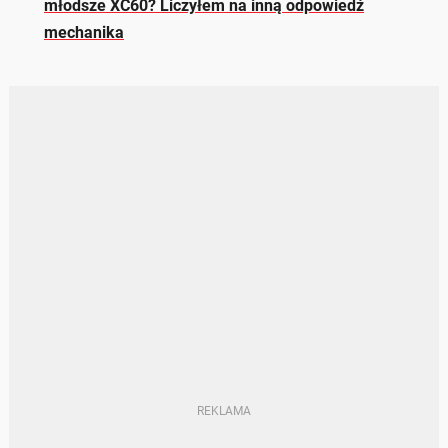
młodsze XC60? Liczyłem na inną odpowiedź
mechanika