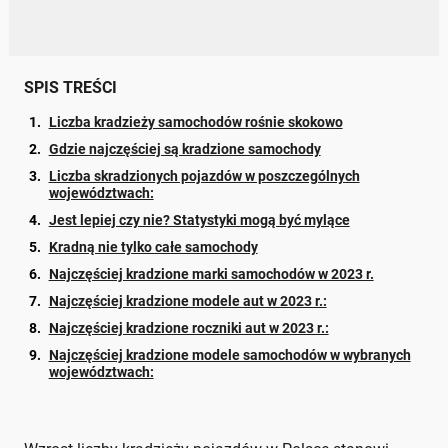
SPIS TREŚCI
Liczba kradzieży samochodów rośnie skokowo
Gdzie najczęściej są kradzione samochody
Liczba skradzionych pojazdów w poszczególnych
województwach:
Jest lepiej czy nie? Statystyki mogą być mylące
Kradną nie tylko całe samochody
Najczęściej kradzione marki samochodów w 2023 r.
Najczęściej kradzione modele aut w 2023 r.:
Najczęściej kradzione roczniki aut w 2023 r.:
Najczęściej kradzione modele samochodów w wybranych
województwach: