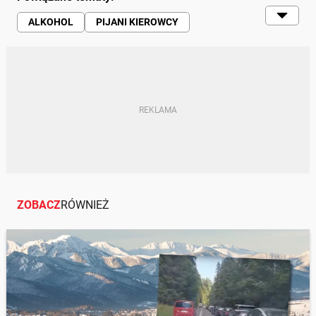
ALKOHOL
PIJANI KIEROWCY
PIJANY KIEROWCA
POLICJA
ZOBACZ
RÓWNIEŻ