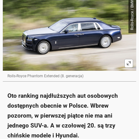
Rolls-Royce / BMW
Skrót przygotowany przez Onet Czat z AI, może zawierać błędy.
Ranking najdłuższych aut osobowych dostępnych w
Polsce, w którym pierwsze miejsca zajmują modele
Rolls-Royce’a.
Najdłuższe auto to Rolls-Royce Phantom Extended o
długości 598,2 cm.
Wśród pierwszej dwudziestki nie ma ani jednego SUV-
a, a większość samochodów to modele premium.
W zestawieniu znalazły się także trzy chińskie
samochody i jeden Hyundai.
W 2025 roku Rolls-Royce zwiększył swoje sprzedaże
w Polsce, osiągając rekordową liczbę rejestracji.
Rolls-Royce Phantom Extended (8. generacja)
Zapytaj o więcej Onet Czat z AI
Oto ranking najdłuższych aut osobowych
dostępnych obecnie w Polsce. Wbrew
pozorom, w pierwszej piątce nie ma ani
jednego SUV-a. A w czołowej 20. są trzy
chińskie modele i Hyundai.