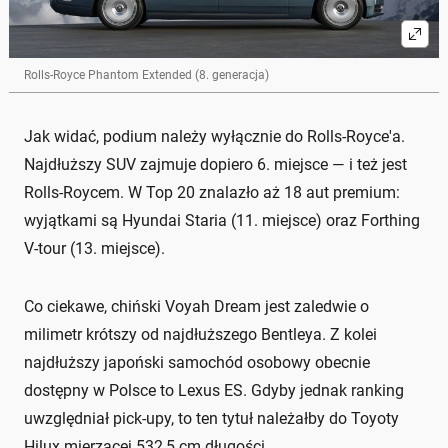
Rolls-Royce Phantom Extended (8. generacja)
Jak widać, podium należy wyłącznie do Rolls-Royce'a.
Najdłuższy SUV zajmuje dopiero 6. miejsce — i też jest
Rolls-Roycem. W Top 20 znalazło aż 18 aut premium:
wyjątkami są Hyundai Staria (11. miejsce) oraz Forthing
V-tour (13. miejsce).
Co ciekawe, chiński Voyah Dream jest zaledwie o
milimetr krótszy od najdłuższego Bentleya. Z kolei
najdłuższy japoński samochód osobowy obecnie
dostępny w Polsce to Lexus ES. Gdyby jednak ranking
uwzględniał pick-upy, to ten tytuł należałby do Toyoty
Hilux mierzącej 532,5 cm długości.