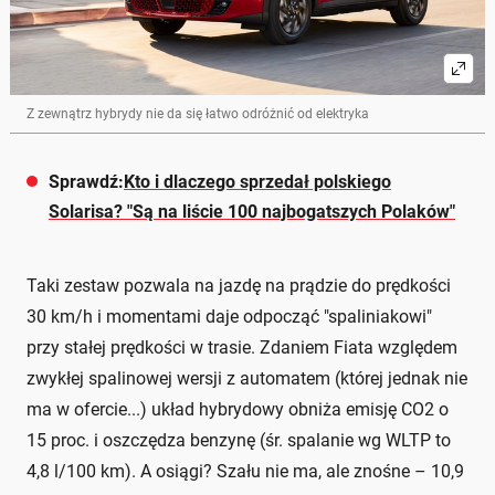
Z zewnątrz hybrydy nie da się łatwo odróżnić od elektryka
Sprawdź:
Kto i dlaczego sprzedał polskiego
Solarisa? "Są na liście 100 najbogatszych Polaków"
Taki zestaw pozwala na jazdę na prądzie do prędkości
30 km/h i momentami daje odpocząć "spaliniakowi"
przy stałej prędkości w trasie. Zdaniem Fiata względem
zwykłej spalinowej wersji z automatem (której jednak nie
ma w ofercie...) układ hybrydowy obniża emisję CO2 o
15 proc. i oszczędza benzynę (śr. spalanie wg WLTP to
4,8 l/100 km). A osiągi? Szału nie ma, ale znośne – 10,9