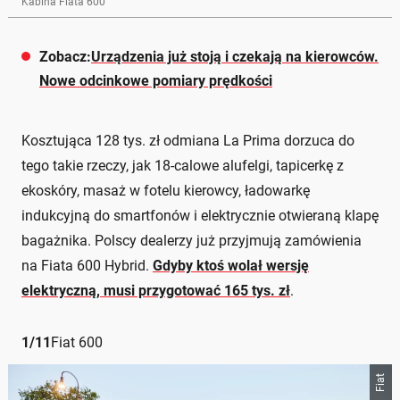
Kabina Fiata 600
Zobacz:
Urządzenia już stoją i czekają na kierowców.
Nowe odcinkowe pomiary prędkości
Kosztująca 128 tys. zł odmiana La Prima dorzuca do
tego takie rzeczy, jak 18-calowe alufelgi, tapicerkę z
ekoskóry, masaż w fotelu kierowcy, ładowarkę
indukcyjną do smartfonów i elektrycznie otwieraną klapę
bagażnika. Polscy dealerzy już przyjmują zamówienia
na Fiata 600 Hybrid.
Gdyby ktoś wolał wersję
elektryczną, musi przygotować 165 tys. zł
.
1
/
11
Fiat 600
Fiat