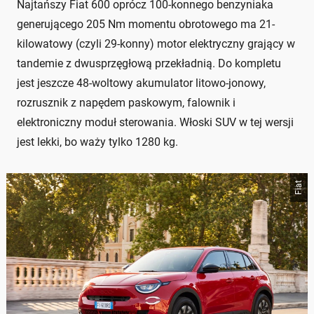
Najtańszy Fiat 600 oprócz 100-konnego benzyniaka
generującego 205 Nm momentu obrotowego ma 21-
kilowatowy (czyli 29-konny) motor elektryczny grający w
tandemie z dwusprzęgłową przekładnią. Do kompletu
jest jeszcze 48-woltowy akumulator litowo-jonowy,
rozrusznik z napędem paskowym, falownik i
elektroniczny moduł sterowania. Włoski SUV w tej wersji
jest lekki, bo waży tylko 1280 kg.
Fiat