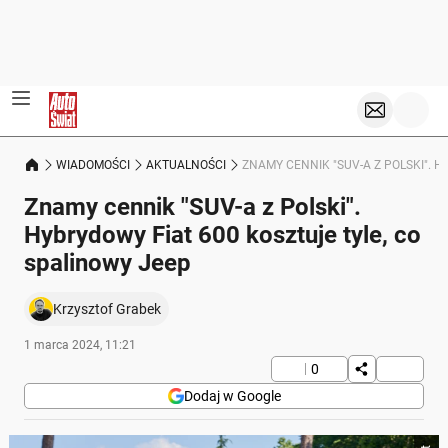
WIADOMOŚCI
AKTUALNOŚCI
ZNAMY CENNIK "SUV-A Z POLSKI". 
Znamy cennik "SUV-a z Polski".
Hybrydowy Fiat 600 kosztuje tyle, co
spalinowy Jeep
Krzysztof Grabek
1 marca 2024, 11:21
0
Dodaj w Google