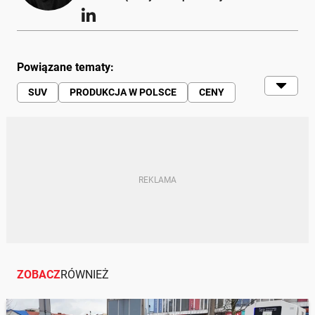
Powiązane tematy:
SUV
PRODUKCJA W POLSCE
CENY
AUTA HYBRYDOWE
HYBRYDY
TYCHY
FIAT
ZOBACZ
RÓWNIEŻ