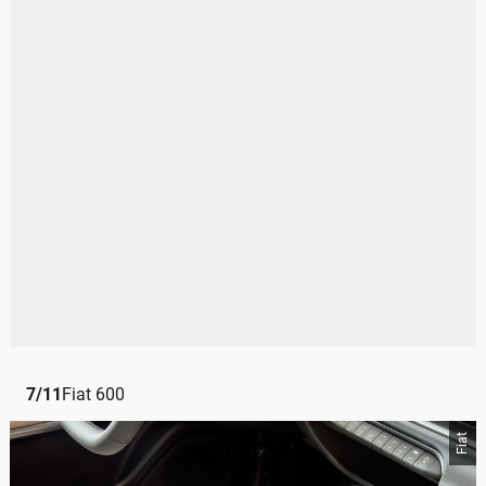
7
/
11
Fiat 600
Fiat