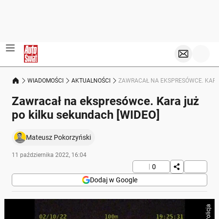
WIADOMOŚCI
AKTUALNOŚCI
ZAWRACAŁ NA EKSPRESÓWCE. KARA 
Zawracał na ekspresówce. Kara już
po kilku sekundach [WIDEO]
Mateusz Pokorzyński
11 października 2022, 16:04
0
Dodaj w Google
Policja