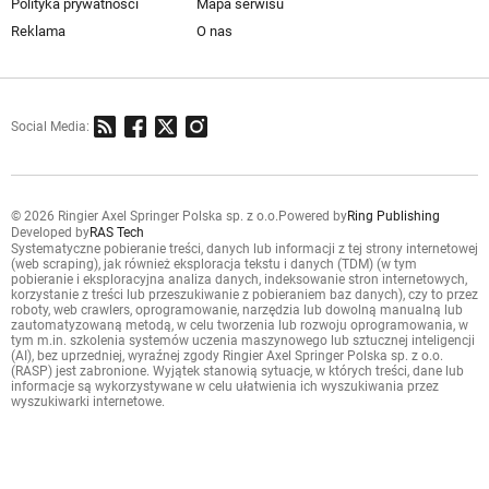
Polityka prywatności
Mapa serwisu
Reklama
O nas
Social Media:
© 2026 Ringier Axel Springer Polska sp. z o.o.
Powered by
Ring Publishing
Developed by
RAS Tech
Systematyczne pobieranie treści, danych lub informacji z tej strony internetowej
(web scraping), jak również eksploracja tekstu i danych (TDM) (w tym
pobieranie i eksploracyjna analiza danych, indeksowanie stron internetowych,
korzystanie z treści lub przeszukiwanie z pobieraniem baz danych), czy to przez
roboty, web crawlers, oprogramowanie, narzędzia lub dowolną manualną lub
zautomatyzowaną metodą, w celu tworzenia lub rozwoju oprogramowania, w
tym m.in. szkolenia systemów uczenia maszynowego lub sztucznej inteligencji
(AI), bez uprzedniej, wyraźnej zgody Ringier Axel Springer Polska sp. z o.o.
(RASP) jest zabronione. Wyjątek stanowią sytuacje, w których treści, dane lub
informacje są wykorzystywane w celu ułatwienia ich wyszukiwania przez
wyszukiwarki internetowe.