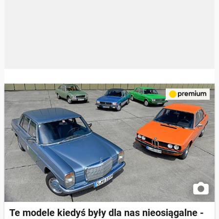
Te modele kiedyś były dla nas nieosiągalne -