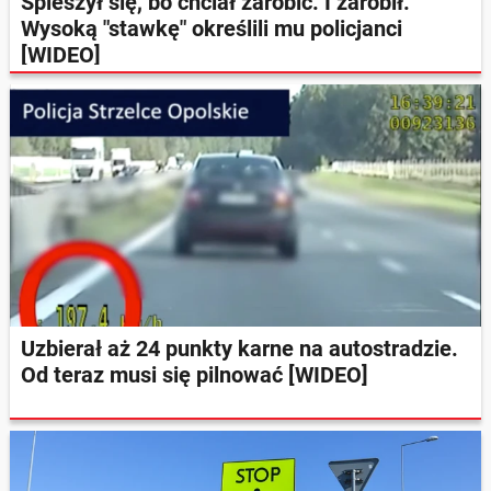
Spieszył się, bo chciał zarobić. I zarobił.
Wysoką "stawkę" określili mu policjanci
[WIDEO]
Uzbierał aż 24 punkty karne na autostradzie.
Od teraz musi się pilnować [WIDEO]