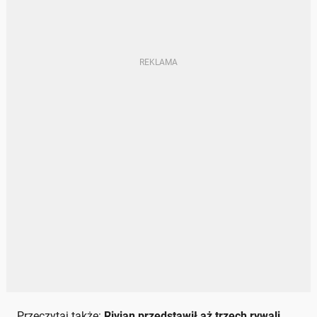
Przeczytaj także:
Rivian przedstawił aż trzech rywali