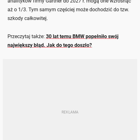
analityków firmy Gartner do 2027 r. mogą one wzrosnąć
aż o 1/3. Tym samym częściej może dochodzić do tzw.
szkody całkowitej.
Przeczytaj także:
30 lat temu BMW popełniło swój
największy błąd. Jak do tego doszło?