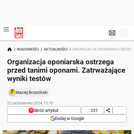
WIADOMOŚCI
AKTUALNOŚCI
ORGANIZACJA OPONIARSKA OSTRZE
Organizacja oponiarska ostrzega
przed tanimi oponami. Zatrważające
wyniki testów
Maciej Brzeziński
22 października 2024, 15:10
Skróć artykuł
231
Dodaj w Google
Poniżej streszczenie artykułu: