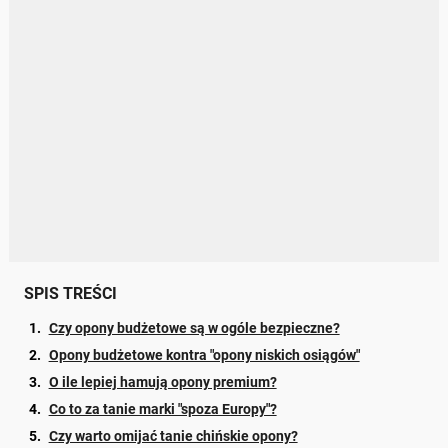
SPIS TREŚCI
Czy opony budżetowe są w ogóle bezpieczne?
Opony budżetowe kontra "opony niskich osiągów"
O ile lepiej hamują opony premium?
Co to za tanie marki "spoza Europy"?
Czy warto omijać tanie chińskie opony?