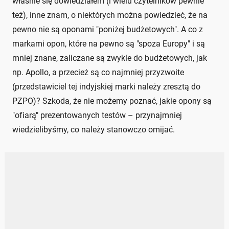
właśnie się dowiedziałem (i wielu czytelników pewnie
też), inne znam, o niektórych można powiedzieć, że na
pewno nie są oponami "poniżej budżetowych". A co z
markami opon, które na pewno są "spoza Europy" i są
mniej znane, zaliczane są zwykle do budżetowych, jak
np. Apollo, a przecież są co najmniej przyzwoite
(przedstawiciel tej indyjskiej marki należy zresztą do
PZPO)? Szkoda, że nie możemy poznać, jakie opony są
"ofiarą" prezentowanych testów – przynajmniej
wiedzielibyśmy, co należy stanowczo omijać.