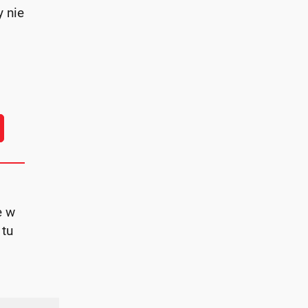
 nie
e w
 tu