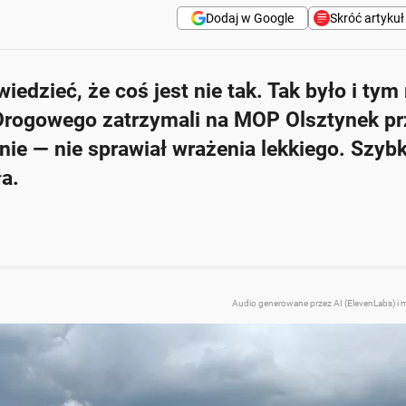
Dodaj w Google
Skróć artykuł
edzieć, że coś jest nie tak. Tak było i tym
estaw o masie 79,25 tony, co prawie dwukrotnie przekracza do
 Drogowego zatrzymali na MOP Olsztynek prz
nie — nie sprawiał wrażenia lekkiego. Szyb
 ciężarami i drabinkami gimnastycznymi.
ła.
aje przekroczenie o ponad 23% w porównaniu do limitu 16 ton.
odze, wydłużając drogę hamowania i obciążając konstrukcję dr
ne i wysoka kara finansowa za naruszenie przepisów.
Zapytaj o więcej Onet Cz
Audio generowane przez AI (ElevenLabs) i 