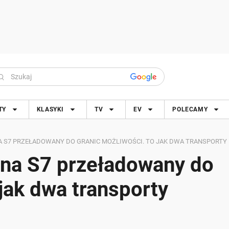
TY
KLASYKI
TV
EV
POLECAMY
 S7 PRZEŁADOWANY DO GRANIC MOŻLIWOŚCI. TO JAK DWA TRANSPORTY
 na S7 przeładowany do
jak dwa transporty