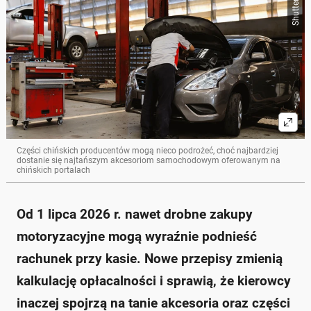
Shutterstock
Od 1 lipca 2026 roku wprowadzone zostaną nowe
opłaty, które podniosą koszty zakupu części
motoryzacyjnych do 3 euro za każdy produkt.
Tanie zakupy z Chin mogą stać się mniej opłacalne,
szczególnie dla tanich akcesoriów i części, co wpłynie
na ich ceny w Europie.
Obecny limit 150 euro dla przesyłek spoza UE, który
do tej pory nie wymagał opłat celnych, zostanie
zmieniony.
Kierowcy powinni zwrócić szczególną uwagę na
bezpieczeństwo, unikając najtańszych zamienników
części krytycznych, jak hamulce czy oświetlenie.
Części chińskich producentów mogą nieco podrożeć, choć najbardziej
dostanie się najtańszym akcesoriom samochodowym oferowanym na
Nowe przepisy mają na celu wyrównanie szans
chińskich portalach
europejskich producentów z tanimi towarami z Azji.
Zapytaj o więcej Onet Czat z AI
Od 1 lipca 2026 r. nawet drobne zakupy
motoryzacyjne mogą wyraźnie podnieść
rachunek przy kasie. Nowe przepisy zmienią
kalkulację opłacalności i sprawią, że kierowcy
inaczej spojrzą na tanie akcesoria oraz części