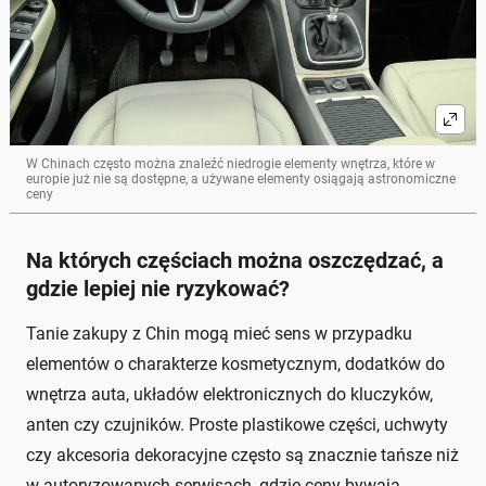
W Chinach często można znaleźć niedrogie elementy wnętrza, które w
europie już nie są dostępne, a używane elementy osiągają astronomiczne
ceny
Na których częściach można oszczędzać, a
gdzie lepiej nie ryzykować?
Tanie zakupy z Chin mogą mieć sens w przypadku
elementów o charakterze kosmetycznym, dodatków do
wnętrza auta, układów elektronicznych do kluczyków,
anten czy czujników. Proste plastikowe części, uchwyty
czy akcesoria dekoracyjne często są znacznie tańsze niż
w autoryzowanych serwisach, gdzie ceny bywają