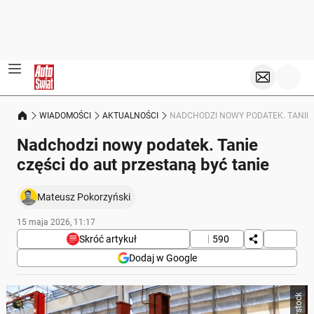
WIADOMOŚCI
AKTUALNOŚCI
NADCHODZI NOWY PODATEK. TANIE 
Nadchodzi nowy podatek. Tanie
części do aut przestaną być tanie
Mateusz Pokorzyński
15 maja 2026, 11:17
Skróć artykuł
590
Dodaj w Google
Poniżej streszczenie artykułu:
Skrót przygotowany przez Onet Czat z AI, może zawierać błędy.