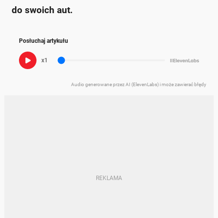
do swoich aut.
Posłuchaj artykułu
x1
Audio generowane przez AI (ElevenLabs) i może zawierać błędy