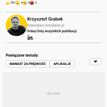
281
4
3
3
Krzysztof Grabek
Dziennikarz AutoŚwiat.pl
Pokaż listę wszystkich publikacji
Powiązane tematy:
MANDAT ZA PRĘDKOŚĆ
APLIKACJE
SMARTFON
CIEKAWOSTKI
PRĘDKOŚĆ