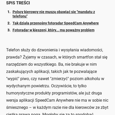
SPIS TREŚCI
Polscy kierowcy nie muszą obawiać się "mandatu z
telefonu"
Tak działa przenośny fotoradar SpeedCam Anywhere
Fotoradar w kieszeni, który... ma poważny problem
Telefon służy do dzwonienia i wysyłania wiadomości,
prawda? Żyjemy w czasach, w których smartfon stał się
narzędziem do wszystkiego. Ba, nie brakuje w nim
zaskakujących aplikacji, takich jak te pozwalające
"wypić" piwo, czy nawet "zmierzyć" poziom alkoholu w
wydychanym powietrzu. Oczywiście, to tylko
humorystyczne produkty programistów, ale już druga
wersja aplikacji SpeedCam Anywhere nie ma w sobie nic
śmiesznego – w każdym razie nie dla kierowców ze zbyt
ciężką prawą nogą. Mogłaby się za to spodobać