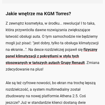
Jakie wnętrze ma KGM Torres?
Z zewnątrz kosmetyka, w środku... rewolucja! I to taka,
która przywróciła dawne rozwiązania zwiększające
łatwość obsługi auta. O tym samochodzie nie będziemy
mogli już pisać: "jest dobry, tylko ta obsługa klimatyzacji
na ekranie...". Na desce rozdzielczej pojawił się
fizyczny
panel klimatyzacji z pokrętłami w stylu tych
stosowanych w tańszych autach Grupy Renault
. Zmiana
zdecydowanie na plus!
Ale są też cyfrowe nowości, bo ekran ma trochę lepszą
rozdzielczość, a system multimedialny został
zbudowany na nowej platformie Athena 2.5. Coś
jeszcze? Już w standardzie klienci dostaną dwie