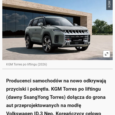
Poniżej streszczenie artykułu:
KGM
Skrót przygotowany przez Onet Czat z AI, może zawierać błędy.
KGM Torres przeszedł lifting, wprowadzając zmiany
stylistyczne i funkcjonalne.
Nowy kokpit z fizycznymi przyciskami poprawia
obsługę klimatyzacji.
Oprócz kosmetycznych zmian zewnętrznych,
wnętrze zyskało nową platformę multimedialną.
Silniki pozostają w większości bez zmian, z nową 8-
biegową przekładnią.
Ceny nowego modelu w Korei wzrosły, ale jeszcze nie
wiadomo, jak wpłynie to na ceny w Europie.
KGM Torres po liftingu (2026)
Zapytaj o więcej Onet Czat z AI
Producenci samochodów na nowo odkrywają
przyciski i pokrętła. KGM Torres po liftingu
(dawny SsangYong Torres) dołącza do grona
aut przeprojektowanych na modłę
Volkswagen ID.3 Neo. Koreańczycy celowo