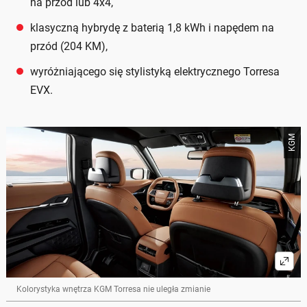
na przód lub 4x4,
klasyczną hybrydę z baterią 1,8 kWh i napędem na
przód (204 KM),
wyróżniającego się stylistyką elektrycznego Torresa
EVX.
KGM
Kolorystyka wnętrza KGM Torresa nie uległa zmianie