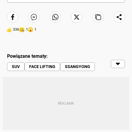
336
1
1
Powiązane tematy:
SUV
FACE LIFTING
SSANGYONG
KGM MOTORS
HYBRYDOWY SUV