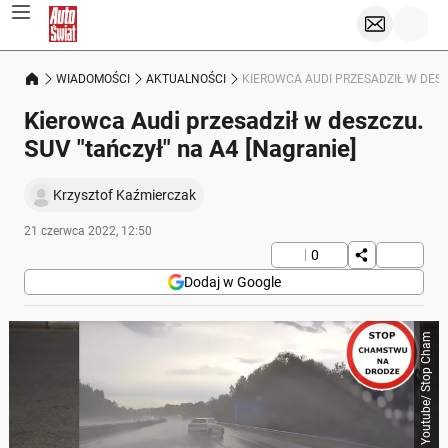
WIADOMOŚCI
AKTUALNOŚCI
KIEROWCA AUDI PRZESADZIŁ W DESZ
Kierowca Audi przesadził w deszczu.
SUV "tańczył" na A4 [Nagranie]
Krzysztof Kaźmierczak
21 czerwca 2022, 12:50
0
Dodaj w Google
shutterstock / Youtube/ Stop Cham