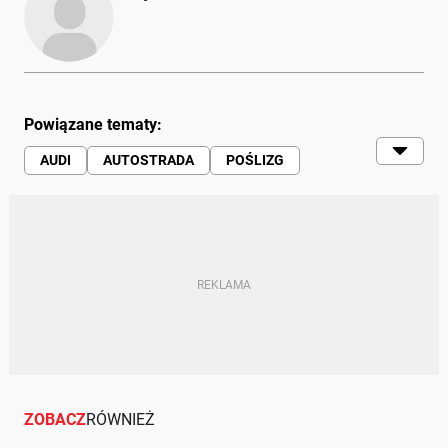
Powiązane tematy:
AUDI
AUTOSTRADA
POŚLIZG
WARUNKI DROGOWE
WYPADEK
POGODA
USZKODZENIE AUTA
ZOBACZ
RÓWNIEŻ