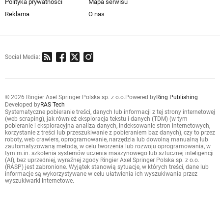
Polityka prywatności
Mapa serwisu
Reklama
O nas
Social Media:
© 2026 Ringier Axel Springer Polska sp. z o.o.
Powered by
Ring Publishing
Developed by
RAS Tech
Systematyczne pobieranie treści, danych lub informacji z tej strony internetowej
(web scraping), jak również eksploracja tekstu i danych (TDM) (w tym
pobieranie i eksploracyjna analiza danych, indeksowanie stron internetowych,
korzystanie z treści lub przeszukiwanie z pobieraniem baz danych), czy to przez
roboty, web crawlers, oprogramowanie, narzędzia lub dowolną manualną lub
zautomatyzowaną metodą, w celu tworzenia lub rozwoju oprogramowania, w
tym m.in. szkolenia systemów uczenia maszynowego lub sztucznej inteligencji
(AI), bez uprzedniej, wyraźnej zgody Ringier Axel Springer Polska sp. z o.o.
(RASP) jest zabronione. Wyjątek stanowią sytuacje, w których treści, dane lub
informacje są wykorzystywane w celu ułatwienia ich wyszukiwania przez
wyszukiwarki internetowe.