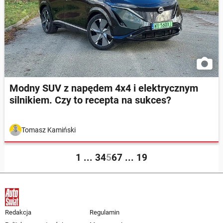
Modny SUV z napędem 4x4 i elektrycznym
silnikiem. Czy to recepta na sukces?
Tomasz Kamiński
1
...
3
4
5
6
7
...
19
Redakcja
Regulamin