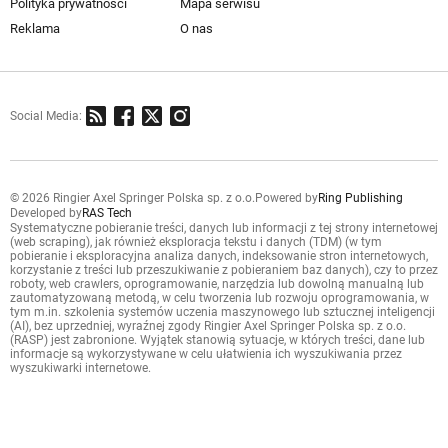
Polityka prywatności
Mapa serwisu
Reklama
O nas
Social Media:
© 2026 Ringier Axel Springer Polska sp. z o.o.
Powered by
Ring Publishing
Developed by
RAS Tech
Systematyczne pobieranie treści, danych lub informacji z tej strony internetowej
(web scraping), jak również eksploracja tekstu i danych (TDM) (w tym
pobieranie i eksploracyjna analiza danych, indeksowanie stron internetowych,
korzystanie z treści lub przeszukiwanie z pobieraniem baz danych), czy to przez
roboty, web crawlers, oprogramowanie, narzędzia lub dowolną manualną lub
zautomatyzowaną metodą, w celu tworzenia lub rozwoju oprogramowania, w
tym m.in. szkolenia systemów uczenia maszynowego lub sztucznej inteligencji
(AI), bez uprzedniej, wyraźnej zgody Ringier Axel Springer Polska sp. z o.o.
(RASP) jest zabronione. Wyjątek stanowią sytuacje, w których treści, dane lub
informacje są wykorzystywane w celu ułatwienia ich wyszukiwania przez
wyszukiwarki internetowe.