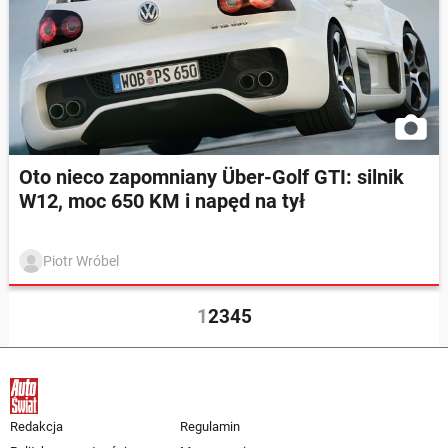
Oto nieco zapomniany Über-Golf GTI: silnik
W12, moc 650 KM i napęd na tył
Piotr Wróbel
1
2
3
4
5
Redakcja
Regulamin