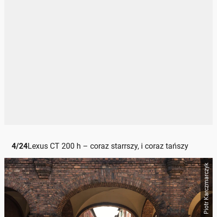
4
/
24
Lexus CT 200 h – coraz starrszy, i coraz tańszy
Piotr Karczmarczyk