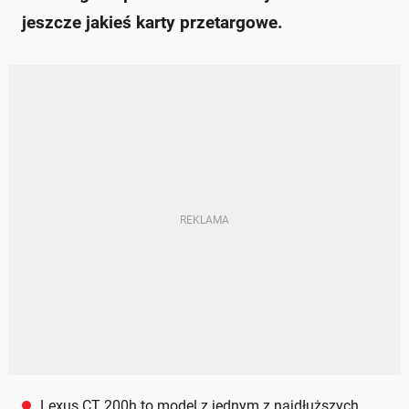
jeszcze jakieś karty przetargowe.
Lexus CT 200h to model z jednym z najdłuższych