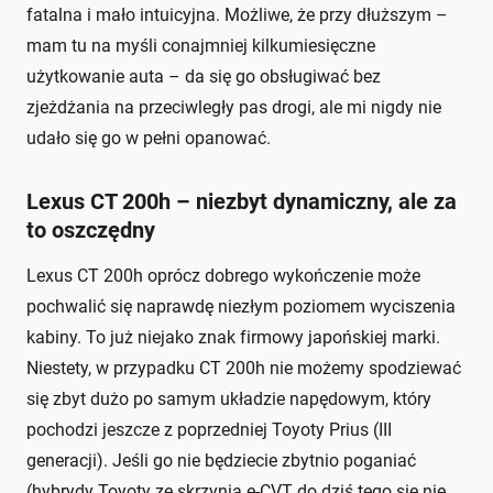
fatalna i mało intuicyjna. Możliwe, że przy dłuższym –
mam tu na myśli conajmniej kilkumiesięczne
użytkowanie auta – da się go obsługiwać bez
zjeżdżania na przeciwległy pas drogi, ale mi nigdy nie
udało się go w pełni opanować.
Lexus CT 200h – niezbyt dynamiczny, ale za
to oszczędny
Lexus CT 200h oprócz dobrego wykończenie może
pochwalić się naprawdę niezłym poziomem wyciszenia
kabiny. To już niejako znak firmowy japońskiej marki.
Niestety, w przypadku CT 200h nie możemy spodziewać
się zbyt dużo po samym układzie napędowym, który
pochodzi jeszcze z poprzedniej Toyoty Prius (III
generacji). Jeśli go nie będziecie zbytnio poganiać
(hybrydy Toyoty ze skrzynią e-CVT do dziś tego się nie