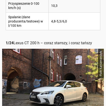
Przyspieszenie 0-100
10,3
km/h (s)
Spalanie (dane
producenta/testowe) w
4,8-5,3/6,0
l/100 km
1
/
24
Lexus CT 200 h – coraz starrszy, i coraz tańszy
Piotr Karczmarczyk