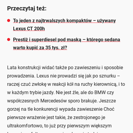
Przeczytaj też:
To jeden z najtrwalszych kompaktów – używany
Lexus CT 200h
Prestiż i superdiesel pod maską – którego sedana
warto kupić za 35 tys. zł?
Lata konstrukcji widać także po zawieszeniu i sposobie
prowadzenia. Lexus nie prowadzi się jak po sznurku –
raczej czuć zwłokę w reakcji kół na ruchy kierownicą, i to
w każdym trybie jazdy. Nie jest źle, ale do BMW czy
współczesnych Mercedesów sporo brakuje. Jeszcze
gorzej na tle konkurencji wypada zawieszenie Choć
pierwsze wrażenie jest takie, że zestrojonego je
ultrakomfortowo, to już przy pierwszym większym