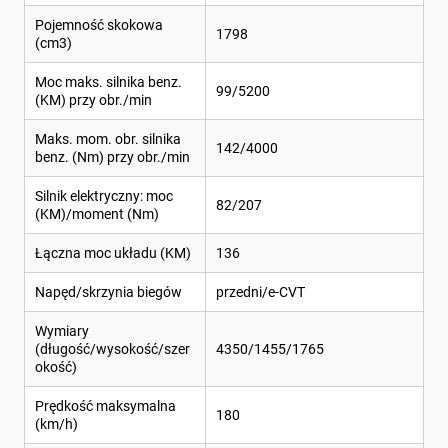
Pojemność skokowa
1798
(cm3)
Moc maks. silnika benz.
99/5200
(KM) przy obr./min
Maks. mom. obr. silnika
142/4000
benz. (Nm) przy obr./min
Silnik elektryczny: moc
82/207
(KM)/moment (Nm)
Łączna moc układu (KM)
136
Napęd/skrzynia biegów
przedni/e-CVT
Wymiary
(długość/wysokość/szer
4350/1455/1765
okość)
Prędkość maksymalna
180
(km/h)