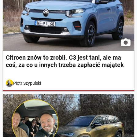
Citroen znów to zrobił. C3 jest tani, ale ma
coś, za co u innych trzeba zapłacić majątek
Piotr Szypulski