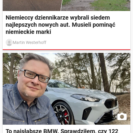
Niemieccy dziennikarze wybrali siedem
najlepszych nowych aut. Musieli pominąć
niemieckie marki
Martin Westerhoff
To najsłabsze BMW. Sprawdziłem, czy 122