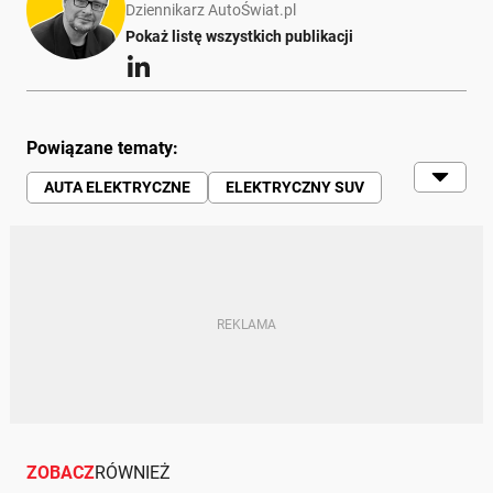
Dziennikarz AutoŚwiat.pl
Pokaż listę wszystkich publikacji
Powiązane tematy:
AUTA ELEKTRYCZNE
ELEKTRYCZNY SUV
ELEKTRYCZNE AUTA
UNIA EUROPEJSKA
WARSZAWA
ŁADOWANIE AKUMULATORÓW
POLSKI RYNEK
SAMOCHODY | RUCH DROGOWY |
MOTORYZACJA
ZOBACZ
RÓWNIEŻ