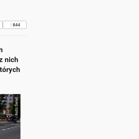
844
m
z nich
których
Auto Świat