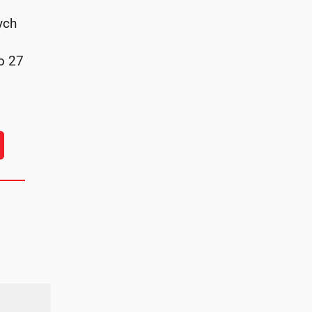
ych
o 27