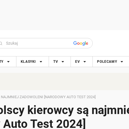
TY
KLASYKI
TV
EV
POLECAMY
NAJMNIEJ ZADOWOLENI [NARODOWY AUTO TEST 2024]
lscy kierowcy są najmni
 Auto Test 2024]