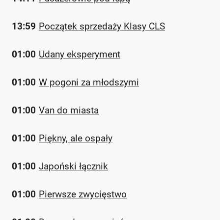
13:59
Początek sprzedaży Klasy CLS
01:00
Udany eksperyment
01:00
W pogoni za młodszymi
01:00
Van do miasta
01:00
Piękny, ale ospały
01:00
Japoński łącznik
01:00
Pierwsze zwycięstwo