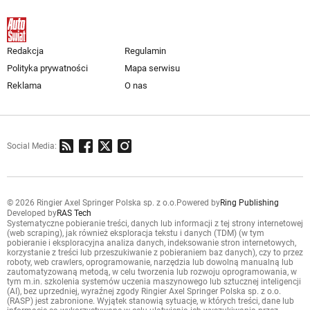
Redakcja
Regulamin
Polityka prywatności
Mapa serwisu
Reklama
O nas
Social Media:
© 2026 Ringier Axel Springer Polska sp. z o.o.
Powered by
Ring Publishing
Developed by
RAS Tech
Systematyczne pobieranie treści, danych lub informacji z tej strony internetowej
(web scraping), jak również eksploracja tekstu i danych (TDM) (w tym
pobieranie i eksploracyjna analiza danych, indeksowanie stron internetowych,
korzystanie z treści lub przeszukiwanie z pobieraniem baz danych), czy to przez
roboty, web crawlers, oprogramowanie, narzędzia lub dowolną manualną lub
zautomatyzowaną metodą, w celu tworzenia lub rozwoju oprogramowania, w
tym m.in. szkolenia systemów uczenia maszynowego lub sztucznej inteligencji
(AI), bez uprzedniej, wyraźnej zgody Ringier Axel Springer Polska sp. z o.o.
(RASP) jest zabronione. Wyjątek stanowią sytuacje, w których treści, dane lub