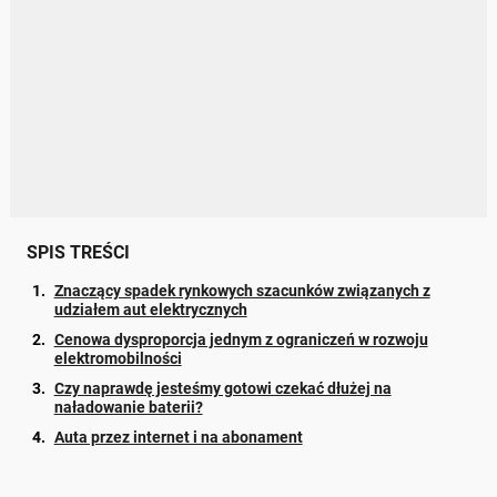
SPIS TREŚCI
Znaczący spadek rynkowych szacunków związanych z
udziałem aut elektrycznych
Cenowa dysproporcja jednym z ograniczeń w rozwoju
elektromobilności
Czy naprawdę jesteśmy gotowi czekać dłużej na
naładowanie baterii?
Auta przez internet i na abonament