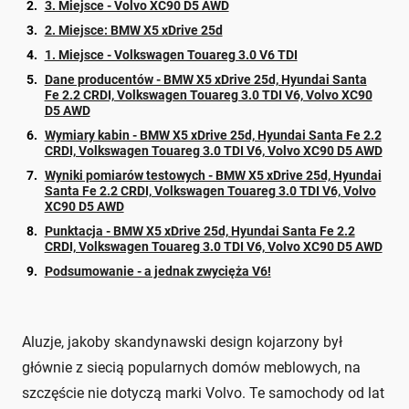
3. Miejsce - Volvo XC90 D5 AWD
2. Miejsce: BMW X5 xDrive 25d
1. Miejsce - Volkswagen Touareg 3.0 V6 TDI
Dane producentów - BMW X5 xDrive 25d, Hyundai Santa
Fe 2.2 CRDI, Volkswagen Touareg 3.0 TDI V6, Volvo XC90
D5 AWD
Wymiary kabin - BMW X5 xDrive 25d, Hyundai Santa Fe 2.2
CRDI, Volkswagen Touareg 3.0 TDI V6, Volvo XC90 D5 AWD
Wyniki pomiarów testowych - BMW X5 xDrive 25d, Hyundai
Santa Fe 2.2 CRDI, Volkswagen Touareg 3.0 TDI V6, Volvo
XC90 D5 AWD
Punktacja - BMW X5 xDrive 25d, Hyundai Santa Fe 2.2
CRDI, Volkswagen Touareg 3.0 TDI V6, Volvo XC90 D5 AWD
Podsumowanie - a jednak zwycięża V6!
Aluzje, jakoby skandynawski design kojarzony był
głównie z siecią popularnych domów meblowych, na
szczęście nie dotyczą marki Volvo. Te samochody od lat