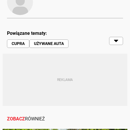
Powiązane tematy:
CUPRA
UŻYWANE AUTA
CUPRA LEON SPORTSTOURER
Z DRUGIEJ RĘKI
TYPOWE USTERKI
SILNIK 2.0 TDI
MOC
VOLKSWAGEN GROUP
ZOBACZ
RÓWNIEŻ