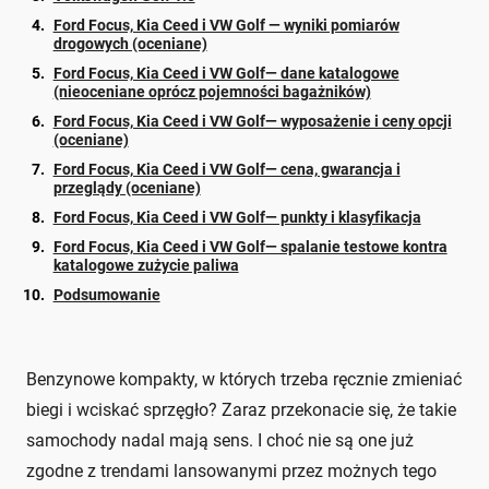
Ford Focus, Kia Ceed i VW Golf — wyniki pomiarów
drogowych (oceniane)
Ford Focus, Kia Ceed i VW Golf— dane katalogowe
(nieoceniane oprócz pojemności bagażników)
Ford Focus, Kia Ceed i VW Golf— wyposażenie i ceny opcji
(oceniane)
Ford Focus, Kia Ceed i VW Golf— cena, gwarancja i
przeglądy (oceniane)
Ford Focus, Kia Ceed i VW Golf— punkty i klasyfikacja
Ford Focus, Kia Ceed i VW Golf— spalanie testowe kontra
katalogowe zużycie paliwa
Podsumowanie
Benzynowe kompakty, w których trzeba ręcznie zmieniać
biegi i wciskać sprzęgło? Zaraz przekonacie się, że takie
samochody nadal mają sens. I choć nie są one już
zgodne z trendami lansowanymi przez możnych tego