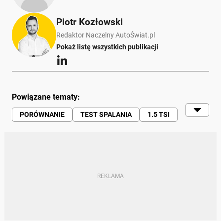
Piotr Kozłowski
Redaktor Naczelny AutoŚwiat.pl
Pokaż listę wszystkich publikacji
Powiązane tematy:
PORÓWNANIE
TEST SPALANIA
1.5 TSI
ECOBOOST
T-GDI
BENZYNA
KOMPAKTY
FORD
KIA
VOLKSWAGEN
VOLKSWAGEN GOLF VIII
KIA CEE’D