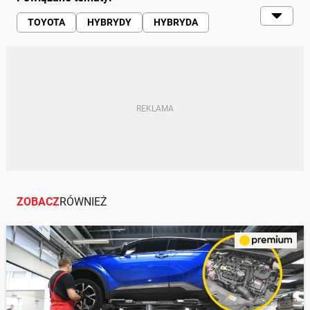
TOYOTA
HYBRYDY
HYBRYDA
UŻYWANE
CO WARTO KUPIĆ?
PLUG-IN
OLEJ SILNIKOWY
SAMOCHODY | RUCH DROGOWY |
MOTORYZACJA
CENA
KOROZJA
KLIMATYZACJA
SILNIK
SPALANIE
POMPA
ZOBACZ
RÓWNIEŻ