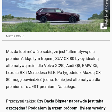
Mazda CX-80
Mazda lubi mówić o sobie, że jest "alternatywą dla
premium". Idąc tym tropem, SUV CX-80 byłby idealną
alternatywą m.in. dla Volvo XC90, Audi Q8, BMW X5,
Lexusa RX i Mercedesa GLE. Po tygodniu z Mazdą CX-
80 mogę powiedzieć jedno: to nie jest alternatywa dla
premium. To JEST premium. Na całego.
Przeczytaj także:
Czy Dacia Bigster naprawdę jest taka
oszczędna? Poddałem ją trzem próbom. Byłem wredny