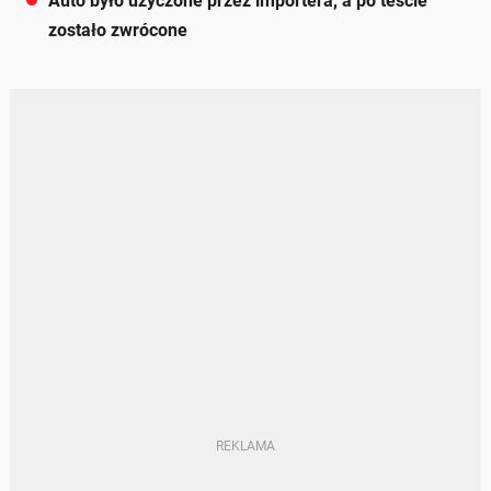
Auto było użyczone przez importera, a po teście
zostało zwrócone