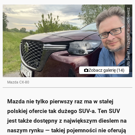
Poniżej streszczenie artykułu:
Auto Świat / Krzysztof Wojciechowicz
Skrót przygotowany przez Onet Czat z AI, może zawierać błędy.
Mazda CX-80 to największy SUV w ofercie marki,
dostępny z 6-cylindrowym dieslem o pojemności
$$3283 \, cm^3$$.
Aż 85% klientów wybiera wersję z dieslem, a auto ma
wymiary porównywalne z SUV-ami premium.
Wnętrze Mazdy CX-80 charakteryzuje się wysoką
jakością wykończenia oraz ergonomicznymi
przyciskami do obsługi klimatyzacji.
Testy wykazały, że SUV zużywa średnio $$3,6 \, l/100
Zobacz galerię (14)
\, km$$, co jest bardzo dobrym wynikiem dla tak
dużego pojazdu.
Mazda CX-80
Mazda CX-80 oferuje przestronność i komfort, nawet
w trzecim rzędzie siedzeń.
Zapytaj o więcej Onet Czat z AI
Mazda nie tylko pierwszy raz ma w stałej
polskiej ofercie tak dużego SUV-a. Ten SUV
jest także dostępny z największym dieslem na
naszym rynku — takiej pojemności nie oferują