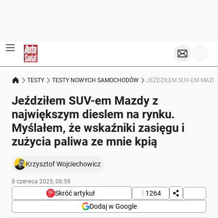
TESTY
TESTY NOWYCH SAMOCHODÓW
JEŹDZIŁEM SUV-EM MAZDY
Jeździłem SUV-em Mazdy z
największym dieslem na rynku.
Myślałem, że wskaźniki zasięgu i
zużycia paliwa ze mnie kpią
Krzysztof Wojciechowicz
8 czerwca 2025, 06:59
Skróć artykuł
1264
Dodaj w Google