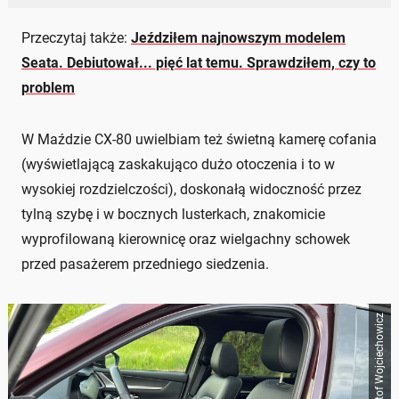
Przeczytaj także:
Jeździłem najnowszym modelem
Seata. Debiutował... pięć lat temu. Sprawdziłem, czy to
problem
W Maździe CX-80 uwielbiam też świetną kamerę cofania
(wyświetlającą zaskakująco dużo otoczenia i to w
wysokiej rozdzielczości), doskonałą widoczność przez
tylną szybę i w bocznych lusterkach, znakomicie
wyprofilowaną kierownicę oraz wielgachny schowek
przed pasażerem przedniego siedzenia.