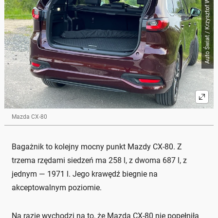
Auto Świat / Krzysztof Wojciechowicz
Mazda CX-80
Bagażnik to kolejny mocny punkt Mazdy CX-80. Z
trzema rzędami siedzeń ma 258 l, z dwoma 687 l, z
jednym — 1971 l. Jego krawędź biegnie na
akceptowalnym poziomie.
Na razie wychodzi na to, że Mazda CX-80 nie popełniła