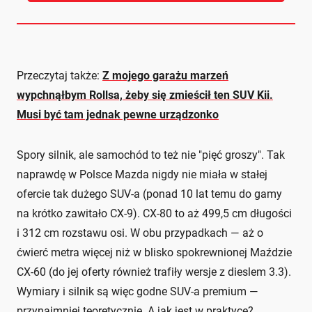
Przeczytaj także:
Z mojego garażu marzeń
wypchnąłbym Rollsa, żeby się zmieścił ten SUV Kii.
Musi być tam jednak pewne urządzonko
Spory silnik, ale samochód to też nie "pięć groszy". Tak
naprawdę w Polsce Mazda nigdy nie miała w stałej
ofercie tak dużego SUV-a (ponad 10 lat temu do gamy
na krótko zawitało CX-9). CX-80 to aż 499,5 cm długości
i 312 cm rozstawu osi. W obu przypadkach — aż o
ćwierć metra więcej niż w blisko spokrewnionej Maździe
CX-60 (do jej oferty również trafiły wersje z dieslem 3.3).
Wymiary i silnik są więc godne SUV-a premium —
przynajmniej teoretycznie. A jak jest w praktyce?