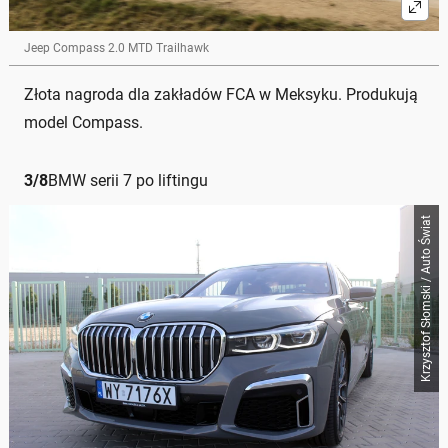
Jeep Compass 2.0 MTD Trailhawk
Złota nagroda dla zakładów FCA w Meksyku. Produkują
model Compass.
3
/
8
BMW serii 7 po liftingu
Krzysztof Słomski / Auto Świat