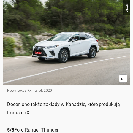
Lexus
Nowy Lexus RX na rok 2020
Doceniono także zakłady w Kanadzie, które produkują
Lexusa RX.
5
/
8
Ford Ranger Thunder