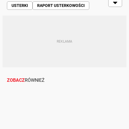
USTERKI
RAPORT USTERKOWOŚCI
FABRYKA
BMW
FCA
FORD
GM
JEEP
CHEROKEE
LEXUS
LEXUS RX
LEXUS NX
LEXUS UX
FORD RANGER
DODGE
DODGE JOURNEY
JEEP COMPASS
KIA
KIA SOUL
BMW SERIA 7
BMW SERII 8
BMW X1
TOYOTA
ZOBACZ
RÓWNIEŻ