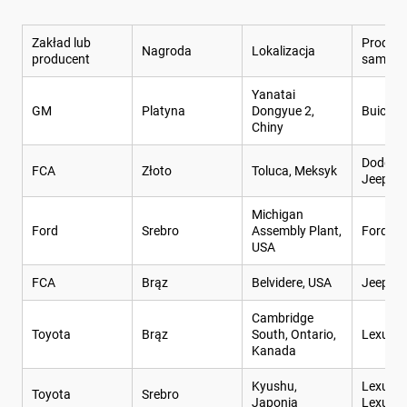
Zakład lub
Produkc
Nagroda
Lokalizacja
producent
samoc
Yanatai
GM
Platyna
Dongyue 2,
Buick E
Chiny
Dodge J
FCA
Złoto
Toluca, Meksyk
Jeep C
Michigan
Ford
Srebro
Assembly Plant,
Ford Ra
USA
FCA
Brąz
Belvidere, USA
Jeep Ch
Cambridge
Toyota
Brąz
South, Ontario,
Lexus 
Kanada
Kyushu,
Lexus N
Toyota
Srebro
Japonia
Lexus 