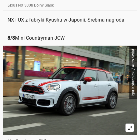
Lexus NX 300h Dolny Śląsk
NX i UX z fabryki Kyushu w Japonii. Srebrna nagroda.
8
/
8
Mini Countryman JCW
Igor Kohutnicki / Auto Świat