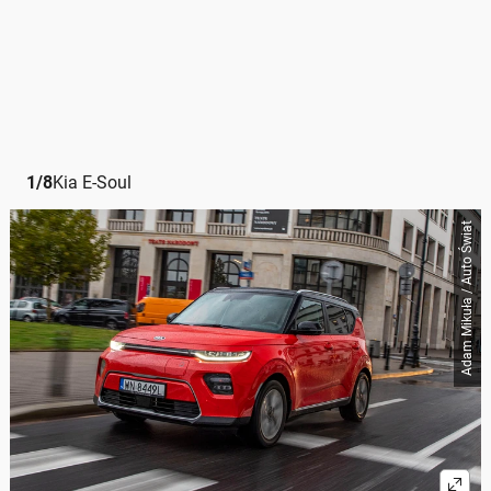
1
/
8
Kia E-Soul
Adam Mikuła / Auto Świat