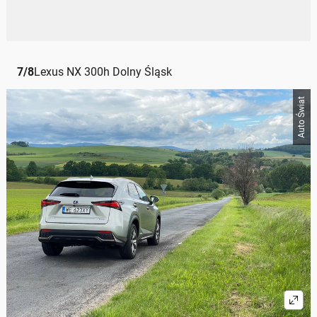
7
/
8
Lexus NX 300h Dolny Śląsk
Auto Świat