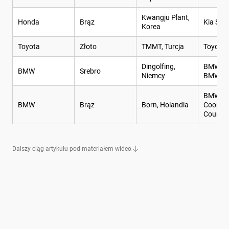
Kwangju Plant,
Honda
Brąz
Kia Soul
Korea
Toyota
Złoto
TMMT, Turcja
Toyota 
Dingolfing,
BMW seri
BMW
Srebro
Niemcy
BMW ser
BMW X1,
BMW
Brąz
Born, Holandia
Cooper,
Countr
Dalszy ciąg artykułu pod materiałem wideo