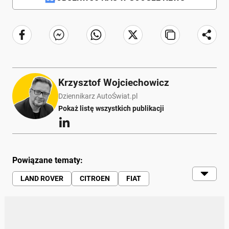
Krzysztof Wojciechowicz
Dziennikarz AutoŚwiat.pl
Pokaż listę wszystkich publikacji
Powiązane tematy:
LAND ROVER
CITROEN
FIAT
LEXUS
JEEP
MITSUBISHI
JAGUAR
SMART
BMW
SPRZEDAŻ
EUROPA
RYNEK
REJESTRACJA
STATYSTYKA