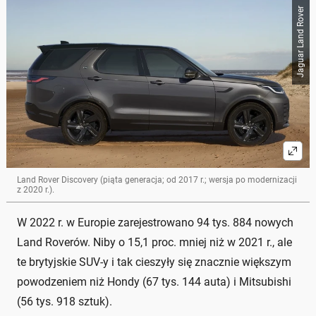
Jaguar Land Rover
Land Rover Discovery (piąta generacja; od 2017 r.; wersja po modernizacji
z 2020 r.).
W 2022 r. w Europie zarejestrowano 94 tys. 884 nowych
Land Roverów. Niby o 15,1 proc. mniej niż w 2021 r., ale
te brytyjskie SUV-y i tak cieszyły się znacznie większym
powodzeniem niż Hondy (67 tys. 144 auta) i Mitsubishi
(56 tys. 918 sztuk).