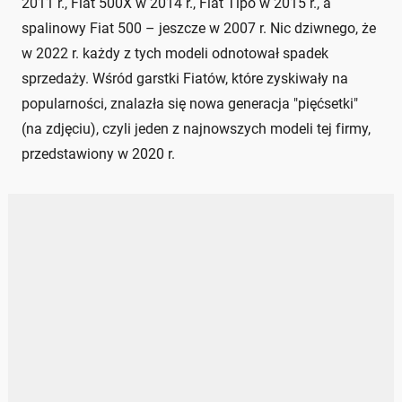
2011 r., Fiat 500X w 2014 r., Fiat Tipo w 2015 r., a
spalinowy Fiat 500 – jeszcze w 2007 r. Nic dziwnego, że
w 2022 r. każdy z tych modeli odnotował spadek
sprzedaży. Wśród garstki Fiatów, które zyskiwały na
popularności, znalazła się nowa generacja "pięćsetki"
(na zdjęciu), czyli jeden z najnowszych modeli tej firmy,
przedstawiony w 2020 r.