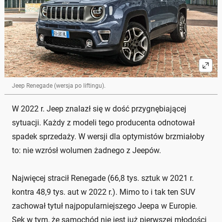
Jeep Renegade (wersja po liftingu).
W 2022 r. Jeep znalazł się w dość przygnębiającej
sytuacji. Każdy z modeli tego producenta odnotował
spadek sprzedaży. W wersji dla optymistów brzmiałoby
to: nie wzrósł wolumen żadnego z Jeepów.
Najwięcej stracił Renegade (66,8 tys. sztuk w 2021 r.
kontra 48,9 tys. aut w 2022 r.). Mimo to i tak ten SUV
zachował tytuł najpopularniejszego Jeepa w Europie.
Sęk w tym, że samochód nie jest już pierwszej młodości