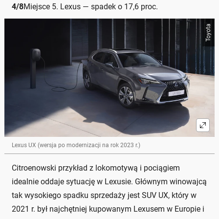
4
/
8
Miejsce 5. Lexus — spadek o 17,6 proc.
Toyota
Lexus UX (wersja po modernizacji na rok 2023 r.)
Citroenowski przykład z lokomotywą i pociągiem
idealnie oddaje sytuację w Lexusie. Głównym winowajcą
tak wysokiego spadku sprzedaży jest SUV UX, który w
2021 r. był najchętniej kupowanym Lexusem w Europie i