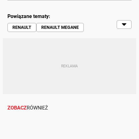
Powiązane tematy:
RENAULT
RENAULT MEGANE
VOLKSWAGEN
BMW SERIA 3
AUDI
AUDI A4
PEUGEOT
PEUGEOT
MAZDA
MAZDA MX-5
SAAB
SAAB 9-3
HONDA
FORD
FORD MUSTANG
NISSAN
NISSAN 370Z
BMW Z4
MERCEDES
MERCEDES
AUDI TT
OPEL
OPEL ASTRA
KABRIOLET
ZOBACZ
RÓWNIEŻ