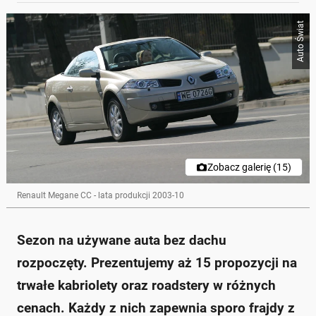
Poniżej streszczenie artykułu:
Auto Świat
Skrót przygotowany przez Onet Czat z AI, może zawierać błędy.
Sezon na używane kabriolety rozpoczęty, a w
artykule przedstawiono 15 propozycji aut bez dachu
w różnych cenach.
W ofercie znajdują się zarówno tańsze modele, jak i
droższe, do około 60 tys. zł.
Ważne jest, aby sprawdzić szczelność dachu oraz
unikać egzemplarzy po wypadkach.
Należy zwrócić uwagę na działanie
elektrohydraulicznych dachów, które mogą być
Zobacz galerię (15)
kosztowne w naprawie.
Kabriolety mogą być użytkowane na co dzień, co nie
Renault Megane CC - lata produkcji 2003-10
zawsze oznacza, że są mniej narażone na korozję.
Zapytaj o więcej Onet Czat z AI
Sezon na używane auta bez dachu
rozpoczęty. Prezentujemy aż 15 propozycji na
trwałe kabriolety oraz roadstery w różnych
cenach. Każdy z nich zapewnia sporo frajdy z