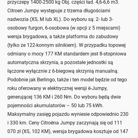
przyczepy 1400-2500 kg Obj. części ład. 4,6-6,6 m3.
Citroen Jumpy występuje z trzema długościami
nadwozia (XS, M lub XL). Do wyboru są: 2- lub 3-
osobowy furgon, 6-osobowa (w opcji z 5 miejscami)
wersja brygadowa, a także platforma do zabudowy
(tylko ze 122-konnym silnikiem). W przypadku topowej
odmiany o mocy 177 KM standardem jest 8-stopniowa
automatyczna skrzynia, a pozostałe jednostki są
łączone wyłącznie z 6-biegową skrzynią manualną.
Podobnie jak Berlingo, także i ten model będzie od tego
roku oferowany w elektrycznej wersji ë-Jumpy,
generującej 136 KM i 260 Nm. Do wyboru będą dwie
pojemności akumulatorów – 50 lub 75 kWh.
Maksymalny zasięg pojazdu wyniesie odpowiednio 230
i 330 km. Ceny Citroëna Jumpy zaczynają się od 111
070 zł (XS, 102 KM), wersja brygadowa kosztuje od 147