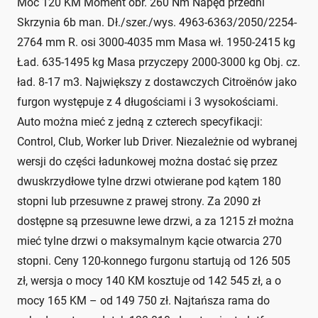
Moc 120 KM Moment obr. 260 Nm Napęd przedni
Skrzynia 6b man. Dł./szer./wys. 4963-6363/2050/2254-
2764 mm R. osi 3000-4035 mm Masa wł. 1950-2415 kg
Ład. 635-1495 kg Masa przyczepy 2000-3000 kg Obj. cz.
ład. 8-17 m3. Największy z dostawczych Citroënów jako
furgon występuje z 4 długościami i 3 wysokościami.
Auto można mieć z jedną z czterech specyfikacji:
Control, Club, Worker lub Driver. Niezależnie od wybranej
wersji do części ładunkowej można dostać się przez
dwuskrzydłowe tylne drzwi otwierane pod kątem 180
stopni lub przesuwne z prawej strony. Za 2090 zł
dostępne są przesuwne lewe drzwi, a za 1215 zł można
mieć tylne drzwi o maksymalnym kącie otwarcia 270
stopni. Ceny 120-konnego furgonu startują od 126 505
zł, wersja o mocy 140 KM kosztuje od 142 545 zł, a o
mocy 165 KM – od 149 750 zł. Najtańsza rama do