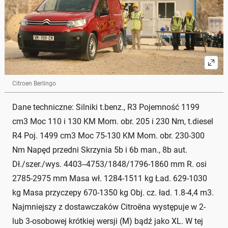
Citroen Berlingo
Dane techniczne: Silniki t.benz., R3 Pojemność 1199
cm3 Moc 110 i 130 KM Mom. obr. 205 i 230 Nm, t.diesel
R4 Poj. 1499 cm3 Moc 75-130 KM Mom. obr. 230-300
Nm Napęd przedni Skrzynia 5b i 6b man., 8b aut.
Dł./szer./wys. 4403--4753/1848/1796-1860 mm R. osi
2785-2975 mm Masa wł. 1284-1511 kg Ład. 629-1030
kg Masa przyczepy 670-1350 kg Obj. cz. ład. 1.8-4,4 m3.
Najmniejszy z dostawczaków Citroëna występuje w 2-
lub 3-osobowej krótkiej wersji (M) bądź jako XL. W tej