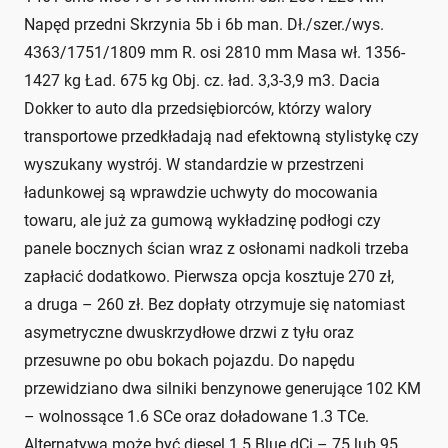
Napęd przedni Skrzynia 5b i 6b man. Dł./szer./wys.
4363/1751/1809 mm R. osi 2810 mm Masa wł. 1356-
1427 kg Ład. 675 kg Obj. cz. ład. 3,3-3,9 m3. Dacia
Dokker to auto dla przedsiębiorców, którzy walory
transportowe przedkładają nad efektowną stylistykę czy
wyszukany wystrój. W standardzie w przestrzeni
ładunkowej są wprawdzie uchwyty do mocowania
towaru, ale już za gumową wykładzinę podłogi czy
panele bocznych ścian wraz z osłonami nadkoli trzeba
zapłacić dodatkowo. Pierwsza opcja kosztuje 270 zł,
a druga – 260 zł. Bez dopłaty otrzymuje się natomiast
asymetryczne dwuskrzydłowe drzwi z tyłu oraz
przesuwne po obu bokach pojazdu. Do napędu
przewidziano dwa silniki benzynowe generujące 102 KM
– wolnossące 1.6 SCe oraz doładowane 1.3 TCe.
Alternatywą może być diesel 1.5 Blue dCi – 75 lub 95