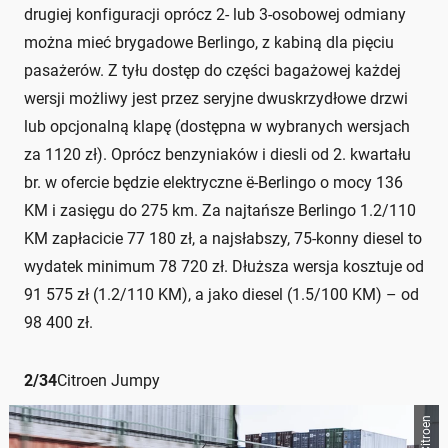
drugiej konfiguracji oprócz 2- lub 3-osobowej odmiany
można mieć brygadowe Berlingo, z kabiną dla pięciu
pasażerów. Z tyłu dostęp do części bagażowej każdej
wersji możliwy jest przez seryjne dwuskrzydłowe drzwi
lub opcjonalną klapę (dostępna w wybranych wersjach
za 1120 zł). Oprócz benzyniaków i diesli od 2. kwartału
br. w ofercie będzie elektryczne ë-Berlingo o mocy 136
KM i zasięgu do 275 km. Za najtańsze Berlingo 1.2/110
KM zapłacicie 77 180 zł, a najsłabszy, 75-konny diesel to
wydatek minimum 78 720 zł. Dłuższa wersja kosztuje od
91 575 zł (1.2/110 KM), a jako diesel (1.5/100 KM) – od
98 400 zł.
2
/
34
Citroen Jumpy
Citroen