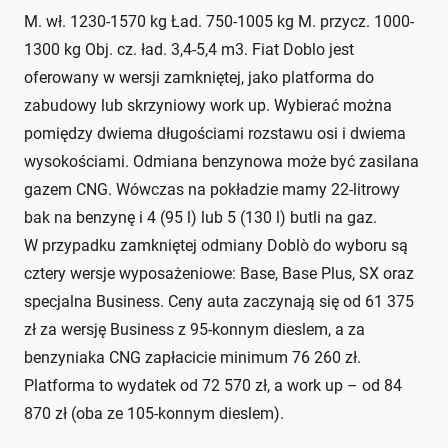
M. wł. 1230-1570 kg Ład. 750-1005 kg M. przycz. 1000-
1300 kg Obj. cz. ład. 3,4-5,4 m3. Fiat Doblo jest
oferowany w wersji zamkniętej, jako platforma do
zabudowy lub skrzyniowy work up. Wybierać można
pomiędzy dwiema długościami rozstawu osi i dwiema
wysokościami. Odmiana benzynowa może być zasilana
gazem CNG. Wówczas na pokładzie mamy 22-litrowy
bak na benzynę i 4 (95 l) lub 5 (130 l) butli na gaz.
W przypadku zamkniętej odmiany Doblò do wyboru są
cztery wersje wyposażeniowe: Base, Base Plus, SX oraz
specjalna Business. Ceny auta zaczynają się od 61 375
zł za wersję Business z 95-konnym dieslem, a za
benzyniaka CNG zapłacicie minimum 76 260 zł.
Platforma to wydatek od 72 570 zł, a work up – od 84
870 zł (oba ze 105-konnym dieslem).