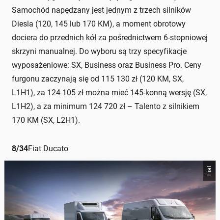
Samochód napędzany jest jednym z trzech silników
Diesla (120, 145 lub 170 KM), a moment obrotowy
dociera do przednich kół za pośrednictwem 6-stopniowej
skrzyni manualnej. Do wyboru są trzy specyfikacje
wyposażeniowe: SX, Business oraz Business Pro. Ceny
furgonu zaczynają się od 115 130 zł (120 KM, SX,
L1H1), za 124 105 zł można mieć 145-konną wersję (SX,
L1H2), a za minimum 124 720 zł – Talento z silnikiem
170 KM (SX, L2H1).
8
/
34
Fiat Ducato
Fiat