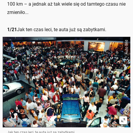
100 km – a jednak aż tak wiele się od tamtego czasu nie
zmieniło...
1
/
21
Jak ten czas leci, te auta już są zabytkami.
Auto Bild
Jak ten czas leci, te auta już są zabytkami.