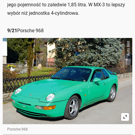
jego pojemność to zaledwie 1,85 litra. W MX-3 to lepszy
wybór niż jednostka 4-cylindrowa.
9
/
21
Porsche 968
Auto Bild
Porsche 968